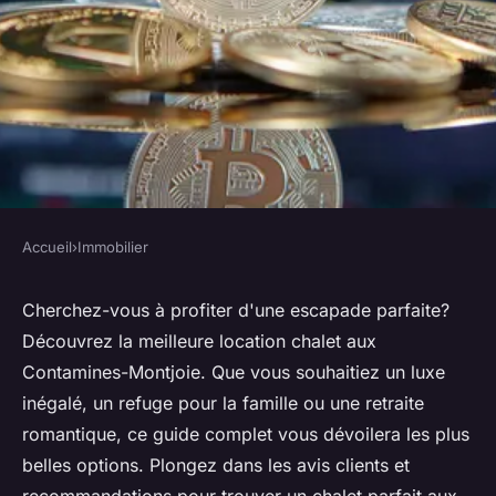
Accueil
›
Immobilier
IMMOBILIER
Découvrez la meilleure
Cherchez-vous à profiter d'une escapade parfaite?
Découvrez la meilleure location chalet aux
location chalet les
Contamines-Montjoie. Que vous souhaitiez un luxe
contamines-montjoie
inégalé, un refuge pour la famille ou une retraite
romantique, ce guide complet vous dévoilera les plus
Thaïs
•
17 août 2024
•
5 min de lecture
belles options. Plongez dans les avis clients et